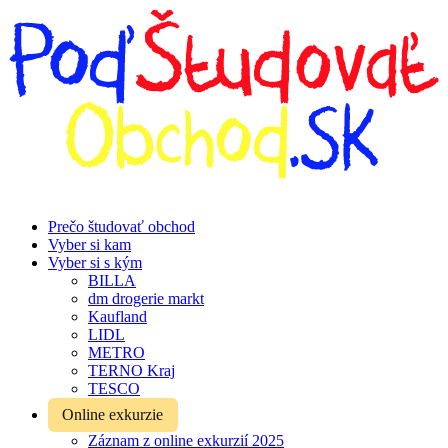
Prečo študovať obchod
Vyber si kam
Vyber si s kým
BILLA
dm drogerie markt
Kaufland
LIDL
METRO
TERNO Kraj
TESCO
Online exkurzie
Záznam z online exkurzií 2025