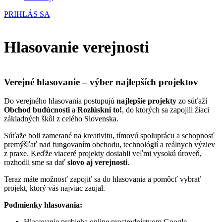
PRIHLÁS SA
Hlasovanie verejnosti
Verejné hlasovanie – výber najlepších projektov
Do verejného hlasovania postupujú
najlepšie projekty
zo súťaží
Obchod budúcnosti
a
Rozlúskni to!
, do ktorých sa zapojili žiaci
základných škôl z celého Slovenska.
Súťaže boli zamerané na kreativitu, tímovú spoluprácu a schopnosť
premýšľať nad fungovaním obchodu, technológií a reálnych výziev
z praxe. Keďže viaceré projekty dosiahli veľmi vysokú úroveň,
rozhodli sme sa dať
slovo aj verejnosti
.
Teraz máte možnosť zapojiť sa do hlasovania a pomôcť vybrať
projekt, ktorý vás najviac zaujal.
Podmienky hlasovania:
Hlasovanie prebieha online prostredníctvom Google