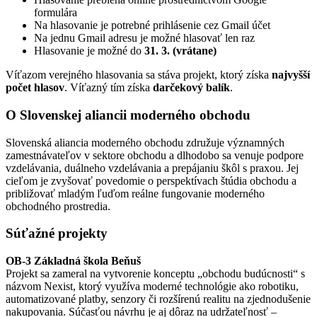
formulára
Na hlasovanie je potrebné prihlásenie cez Gmail účet
Na jednu Gmail adresu je možné hlasovať len raz
Hlasovanie je možné do
31. 3. (vrátane)
Víťazom verejného hlasovania sa stáva projekt, ktorý získa
najvyšší
počet hlasov
. Víťazný tím získa
darčekový balík
.
O Slovenskej aliancii moderného obchodu
Slovenská aliancia moderného obchodu združuje významných
zamestnávateľov v sektore obchodu a dlhodobo sa venuje podpore
vzdelávania, duálneho vzdelávania a prepájaniu škôl s praxou. Jej
cieľom je zvyšovať povedomie o perspektívach štúdia obchodu a
približovať mladým ľuďom reálne fungovanie moderného
obchodného prostredia.
Súťažné projekty
OB-3 Základná škola Beňuš
Projekt sa zameral na vytvorenie konceptu „obchodu budúcnosti“ s
názvom Nexist, ktorý využíva moderné technológie ako robotiku,
automatizované platby, senzory či rozšírenú realitu na zjednodušenie
nakupovania. Súčasťou návrhu je aj dôraz na udržateľnosť –