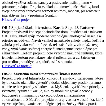
obchod využíva solárne panely a pestovanie rastlín priamo v
priestore predajne. Projekt vznikol ako tímová práca žiakov, ktorí
svoje predstavy spracovali formou návrhov, modelu, prezentácie a
interaktívnej hry v programe Scratch.
Hlasovať za projekt
OB-7 Spojená škola internátna, Karola Supa 48, Lučenec
Projekt predstavil koncept obchodného domu budúcnosti s názvom
GREENY, ktorý spája moderné technológie, ekologické riešenia a
priestor na oddych. Návrh vznikol na základe ankety medzi ľuďmi a
zahŕňa prvky ako vnútornú zeleň, relaxačné zóny, zber dažďovej
vody, využívanie solárnej energie či inteligentné technológie pre
zákazníkov. Cieľom projektu bolo vytvoriť nákupné centrum, ktoré
je nielen miestom pre nákupy, ale aj príjemným a udržateľným
prostredím pre oddych a spoločenské stretnutia.
Hlasovať za projekt
OB-35 Základná škola s materskou školou Báhoň
Projekt predstavil futuristický koncept Trans-boxu, zariadenia, ktoré
by dokázalo okamžite vytvoriť a dodať objednaný produkt priamo
na mieste bez potreby skladovania. Myšlienka vychádza z princípov
kvantovej fyziky a ukazuje, ako by mohli fungovať obchody
budúcnosti s minimálnou čakacou dobou a maximálnou
automatizáciou. Súčasťou projektu bola aj vlastná webstránka, ktorá
vysvetľuje fungovanie technológie a jej možné využitie v praxi.