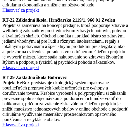
cirkulárnu ekonomiku a znižuje množstvo odpadu.
Hlasovať za projekt
RT-22 Základná škola, Hrnčiarska 2119/1, 960 01 Zvolen
Projekt sa zameriava na koncept predajne, ktorá podporuje zdravie a
well-being zákazníkov prostredníctvom zdravých potravín, pohybu
a kvalitných služieb. Obchod ponúka napríklad bistro so zdravými
jedlami vhodnými aj pre ľudí s rôznymi intoleranciami, regály s
lokálnymi potravinami a špeciálnymi produktmi pre alergikov, ako
aj priestor na cvičenie a poradenstvo so trénerom. Cieľom projektu
je vytvoriť miesto, ktoré spája nakupovanie so zdravým životným
štýlom a podporuje fyzickú aj psychickú pohodu zákazníkov.
Hlasovať za projekt
RT-29 Základná škola Bobrovec
Projekt ReBox predstavuje ekologický systém opakovane
použiteľných prepravných krabíc určených pre e-shopy a
doručovanie tovaru. Krabice vyrobené z polypropylénu si zákazník
prevezme spolu s objednávkou a po doručení ich môže vrátiť do
balíkomatu, pričom za vrátenie získa zálohu. Cieľom projektu je
znížiť množstvo jednorazových obalov v online obchode a podporiť
cirkulárne využívanie materiálov prostredníctvom opätovného
používania a recyklácie obalov.
Hlasovať za projekt