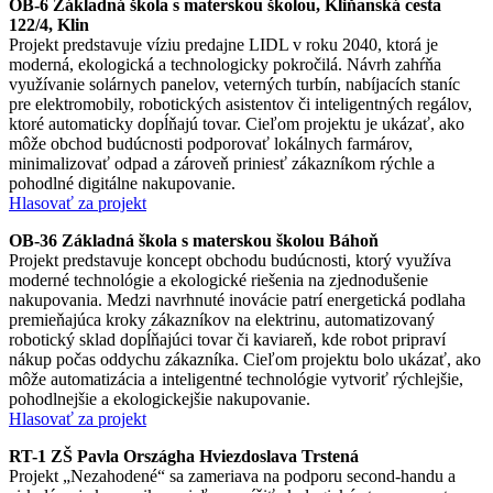
OB-6 Základná škola s materskou školou, Kliňanská cesta
122/4, Klin
Projekt predstavuje víziu predajne LIDL v roku 2040, ktorá je
moderná, ekologická a technologicky pokročilá. Návrh zahŕňa
využívanie solárnych panelov, veterných turbín, nabíjacích staníc
pre elektromobily, robotických asistentov či inteligentných regálov,
ktoré automaticky dopĺňajú tovar. Cieľom projektu je ukázať, ako
môže obchod budúcnosti podporovať lokálnych farmárov,
minimalizovať odpad a zároveň priniesť zákazníkom rýchle a
pohodlné digitálne nakupovanie.
Hlasovať za projekt
OB-36 Základná škola s materskou školou Báhoň
Projekt predstavuje koncept obchodu budúcnosti, ktorý využíva
moderné technológie a ekologické riešenia na zjednodušenie
nakupovania. Medzi navrhnuté inovácie patrí energetická podlaha
premieňajúca kroky zákazníkov na elektrinu, automatizovaný
robotický sklad dopĺňajúci tovar či kaviareň, kde robot pripraví
nákup počas oddychu zákazníka. Cieľom projektu bolo ukázať, ako
môže automatizácia a inteligentné technológie vytvoriť rýchlejšie,
pohodlnejšie a ekologickejšie nakupovanie.
Hlasovať za projekt
RT-1 ZŠ Pavla Országha Hviezdoslava Trstená
Projekt „Nezahodené“ sa zameriava na podporu second-handu a