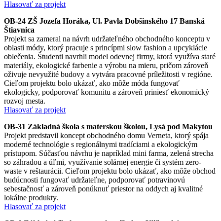
Hlasovať za projekt
OB-24 ZŠ Jozefa Horáka, Ul. Pavla Dobšinského 17 Banská
Štiavnica
Projekt sa zameral na návrh udržateľného obchodného konceptu v
oblasti módy, ktorý pracuje s princípmi slow fashion a upcyklácie
oblečenia. Študenti navrhli model odevnej firmy, ktorá využíva staré
materiály, ekologické farbenie a výrobu na mieru, pričom zároveň
oživuje nevyužité budovy a vytvára pracovné príležitosti v regióne.
Cieľom projektu bolo ukázať, ako môže móda fungovať
ekologicky, podporovať komunitu a zároveň priniesť ekonomický
rozvoj mesta.
Hlasovať za projekt
OB-31 Základná škola s materskou školou, Lysá pod Makytou
Projekt predstavil koncept obchodného domu Verneta, ktorý spája
moderné technológie s regionálnymi tradíciami a ekologickým
prístupom. Súčasťou návrhu je napríklad mini farma, zelená strecha
so záhradou a úľmi, využívanie solárnej energie či systém zero-
waste v reštaurácii. Cieľom projektu bolo ukázať, ako môže obchod
budúcnosti fungovať udržateľne, podporovať potravinovú
sebestačnosť a zároveň ponúknuť priestor na oddych aj kvalitné
lokálne produkty.
Hlasovať za projekt