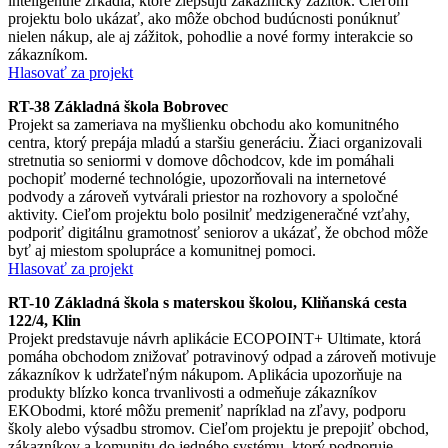
inteligentné zrkadlá, ktoré zlepšujú zákaznícky zážitok. Cieľom
projektu bolo ukázať, ako môže obchod budúcnosti ponúknuť
nielen nákup, ale aj zážitok, pohodlie a nové formy interakcie so
zákazníkom.
Hlasovať za projekt
RT-38 Základná škola Bobrovec
Projekt sa zameriava na myšlienku obchodu ako komunitného
centra, ktorý prepája mladú a staršiu generáciu. Žiaci organizovali
stretnutia so seniormi v domove dôchodcov, kde im pomáhali
pochopiť moderné technológie, upozorňovali na internetové
podvody a zároveň vytvárali priestor na rozhovory a spoločné
aktivity. Cieľom projektu bolo posilniť medzigeneračné vzťahy,
podporiť digitálnu gramotnosť seniorov a ukázať, že obchod môže
byť aj miestom spolupráce a komunitnej pomoci.
Hlasovať za projekt
RT-10 Základná škola s materskou školou, Kliňanská cesta
122/4, Klin
Projekt predstavuje návrh aplikácie ECOPOINT+ Ultimate, ktorá
pomáha obchodom znižovať potravinový odpad a zároveň motivuje
zákazníkov k udržateľným nákupom. Aplikácia upozorňuje na
produkty blízko konca trvanlivosti a odmeňuje zákazníkov
EKObodmi, ktoré môžu premeniť napríklad na zľavy, podporu
školy alebo výsadbu stromov. Cieľom projektu je prepojiť obchod,
zákazníkov a komunitu do jedného systému, ktorý podporuje