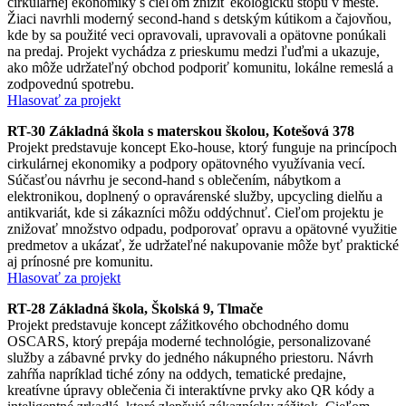
cirkulárnej ekonomiky s cieľom znížiť ekologickú stopu v meste.
Žiaci navrhli moderný second-hand s detským kútikom a čajovňou,
kde by sa použité veci opravovali, upravovali a opätovne ponúkali
na predaj. Projekt vychádza z prieskumu medzi ľuďmi a ukazuje,
ako môže udržateľný obchod podporiť komunitu, lokálne remeslá a
zodpovednú spotrebu.
Hlasovať za projekt
RT-30 Základná škola s materskou školou, Kotešová 378
Projekt predstavuje koncept Eko-house, ktorý funguje na princípoch
cirkulárnej ekonomiky a podpory opätovného využívania vecí.
Súčasťou návrhu je second-hand s oblečením, nábytkom a
elektronikou, doplnený o opravárenské služby, upcycling dielňu a
antikvariát, kde si zákazníci môžu oddýchnuť. Cieľom projektu je
znižovať množstvo odpadu, podporovať opravu a opätovné využitie
predmetov a ukázať, že udržateľné nakupovanie môže byť praktické
aj prínosné pre komunitu.
Hlasovať za projekt
RT-28 Základná škola, Školská 9, Tlmače
Projekt predstavuje koncept zážitkového obchodného domu
OSCARS, ktorý prepája moderné technológie, personalizované
služby a zábavné prvky do jedného nákupného priestoru. Návrh
zahŕňa napríklad tiché zóny na oddych, tematické predajne,
kreatívne úpravy oblečenia či interaktívne prvky ako QR kódy a