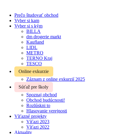
Prečo študovať obchod
Vyber si kam
Vyber si s kým
BILLA
dm drogerie markt
Kaufland
LIDL
METRO
TERNO Kraj
TESCO
Online exkurzie
Záznam z online exkurzií 2025
Súťaž pre školy
Spoznaj obchod
Obchod budúcnosti!
Rozlúskni to
Hlasovanie verejnosti
Víťazné projekty
Víťazi 2023
Víťazi 2022
Aktuality