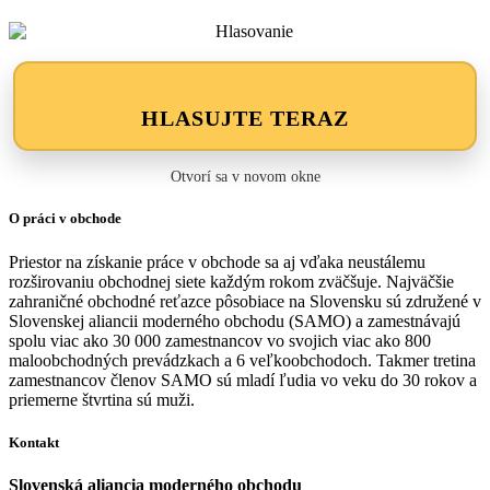
HLASUJTE TERAZ
Otvorí sa v novom okne
O práci v obchode
Priestor na získanie práce v obchode sa aj vďaka neustálemu
rozširovaniu obchodnej siete každým rokom zväčšuje. Najväčšie
zahraničné obchodné reťazce pôsobiace na Slovensku sú združené v
Slovenskej aliancii moderného obchodu (SAMO) a zamestnávajú
spolu viac ako 30 000 zamestnancov vo svojich viac ako 800
maloobchodných prevádzkach a 6 veľkoobchodoch. Takmer tretina
zamestnancov členov SAMO sú mladí ľudia vo veku do 30 rokov a
priemerne štvrtina sú muži.
Kontakt
Slovenská aliancia moderného obchodu