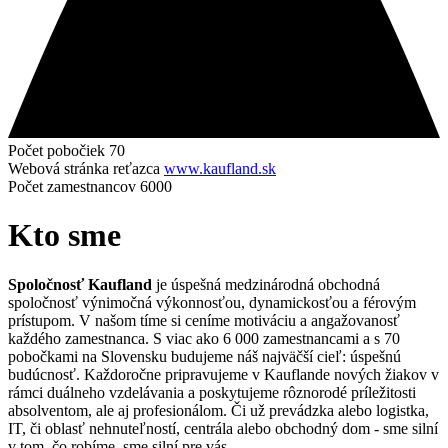
Počet pobočiek
70
Webová stránka reťazca
www.kaufland.sk
Počet zamestnancov
6000
Kto sme
Spoločnosť Kaufland
je úspešná medzinárodná obchodná
spoločnosť výnimočná výkonnosťou, dynamickosťou a férovým
prístupom. V našom tíme si ceníme motiváciu a angažovanosť
každého zamestnanca. S viac ako 6 000 zamestnancami a s 70
pobočkami na Slovensku budujeme náš najväčší cieľ: úspešnú
budúcnosť. Každoročne pripravujeme v Kauflande nových žiakov v
rámci duálneho vzdelávania a poskytujeme rôznorodé príležitosti
absolventom, ale aj profesionálom. Či už prevádzka alebo logistka,
IT, či oblasť nehnuteľností, centrála alebo obchodný dom - sme silní
v tom, čo robíme, sme silní pre vás.