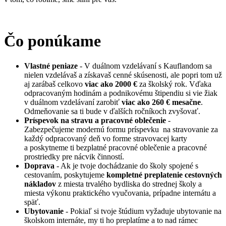
Čo ponúkame
Vlastné peniaze
- V duálnom vzdelávaní s Kauflandom sa
nielen vzdelávaš a získavaš cenné skúsenosti, ale popri tom už
aj zarábaš celkovo
viac ako 2000 €
za školský rok. Vďaka
odpracovaným hodinám a podnikovému štipendiu si vie žiak
v duálnom vzdelávaní zarobiť
viac ako 260 € mesačne
.
Odmeňovanie sa ti bude v ďalších ročníkoch zvyšovať.
Príspevok na stravu a pracovné oblečenie
-
Zabezpečujeme modernú formu príspevku na stravovanie za
každý odpracovaný deň vo forme stravovacej karty
a poskytneme ti bezplatné pracovné oblečenie a pracovné
prostriedky pre nácvik činností.
Doprava
- Ak je tvoje dochádzanie do školy spojené s
cestovaním, poskytujeme
kompletné preplatenie cestovných
nákladov
z miesta trvalého bydliska do strednej školy a
miesta výkonu praktického vyučovania, prípadne internátu a
späť.
Ubytovanie
- Pokiaľ si tvoje štúdium vyžaduje ubytovanie na
školskom internáte, my ti ho preplatíme a to nad rámec