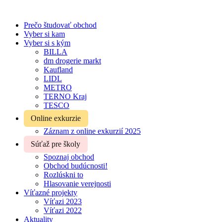
Prečo študovať obchod
Vyber si kam
Vyber si s kým
BILLA
dm drogerie markt
Kaufland
LIDL
METRO
TERNO Kraj
TESCO
Online exkurzie
Záznam z online exkurzií 2025
Súťaž pre školy
Spoznaj obchod
Obchod budúcnosti!
Rozlúskni to
Hlasovanie verejnosti
Víťazné projekty
Víťazi 2023
Víťazi 2022
Aktuality