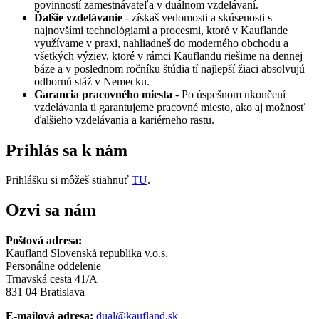
povinností zamestnávateľa v duálnom vzdelávaní.
Ďalšie vzdelávanie
- získaš vedomosti a skúsenosti s
najnovšími technológiami a procesmi, ktoré v Kauflande
využívame v praxi, nahliadneš do moderného obchodu a
všetkých výziev, ktoré v rámci Kauflandu riešime na dennej
báze a v poslednom ročníku štúdia tí najlepší žiaci absolvujú
odbornú stáž v Nemecku.
Garancia pracovného miesta
- Po úspešnom ukončení
vzdelávania ti garantujeme pracovné miesto, ako aj možnosť
ďalšieho vzdelávania a kariérneho rastu.
Prihlás sa k nám
Prihlášku si môžeš stiahnuť
TU
.
Ozvi sa nám
Poštová adresa:
Kaufland Slovenská republika v.o.s.
Personálne oddelenie
Trnavská cesta 41/A
831 04 Bratislava
E-mailová adresa:
dual@kaufland.sk