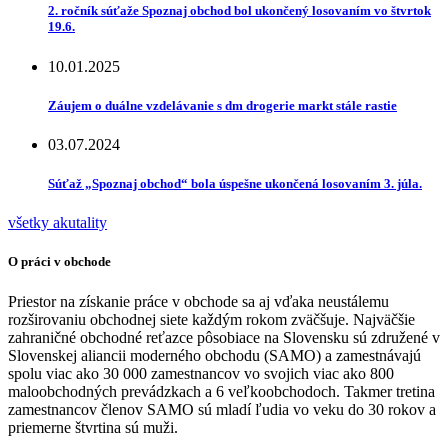
2. ročník súťaže Spoznaj obchod bol ukončený losovaním vo štvrtok
19.6.
10.01.2025
Záujem o duálne vzdelávanie s dm drogerie markt stále rastie
03.07.2024
Súťaž „Spoznaj obchod“ bola úspešne ukončená losovaním 3. júla.
všetky akutality
O práci v obchode
Priestor na získanie práce v obchode sa aj vďaka neustálemu
rozširovaniu obchodnej siete každým rokom zväčšuje. Najväčšie
zahraničné obchodné reťazce pôsobiace na Slovensku sú združené v
Slovenskej aliancii moderného obchodu (SAMO) a zamestnávajú
spolu viac ako 30 000 zamestnancov vo svojich viac ako 800
maloobchodných prevádzkach a 6 veľkoobchodoch. Takmer tretina
zamestnancov členov SAMO sú mladí ľudia vo veku do 30 rokov a
priemerne štvrtina sú muži.