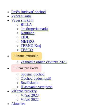
Prečo študovať obchod
Vyber si kam
Vyber si s kým
BILLA
dm drogerie markt
Kaufland
LIDL
METRO
TERNO Kraj
TESCO
Online exkurzie
Záznam z online exkurzií 2025
Súťaž pre školy
Spoznaj obchod
Obchod budúcnosti!
Rozlúskni to
Hlasovanie verejnosti
Víťazné projekty
Víťazi 2023
Víťazi 2022
Aktuality